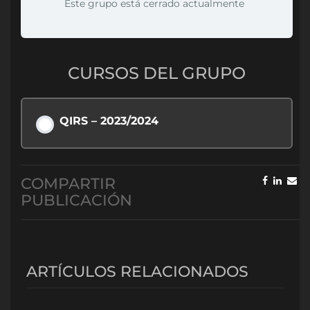
Este grupo está cerrado actualmente
CURSOS DEL GRUPO
QIRS – 2023/2024
PROGRESO DEL CURSO
COMPARTIR
0% COMPLETADO
0/0 pasos
PUBLICACIÓN
ARTÍCULOS RELACIONADOS