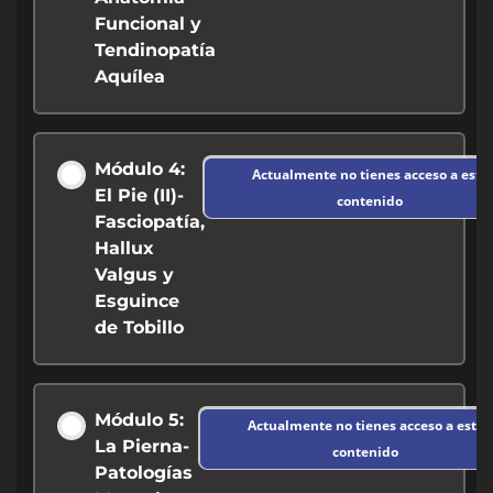
Funcional y
Tendinopatía
7. Bonus ( Curso Finanzas inteligentes para
M1 – Video QIRS 4
Aquílea
fisioterapeutas y entrenadores)
M1 – Video QIRS 5
8. Comunidad WhatsApp
Módulo 4:
Actualmente no tienes acceso a este
El Pie (II)-
contenido
Fasciopatía,
Hallux
Valgus y
Esguince
de Tobillo
Módulo 5:
Actualmente no tienes acceso a este
La Pierna-
contenido
Patologías