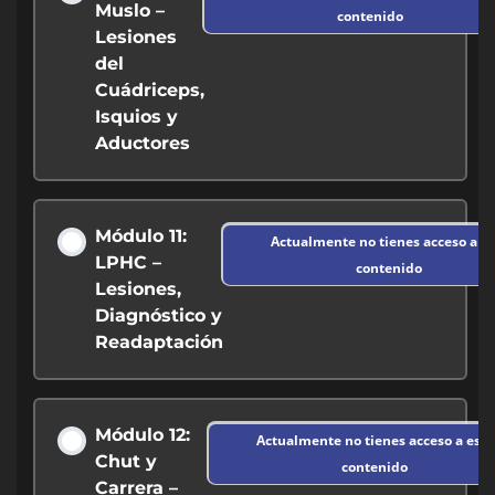
Muslo –
contenido
Lesiones
del
Cuádriceps,
Isquios y
Aductores
Módulo 11:
Actualmente no tienes acceso a es
LPHC –
contenido
Lesiones,
Diagnóstico y
Readaptación
Módulo 12:
Actualmente no tienes acceso a este
Chut y
contenido
Carrera –