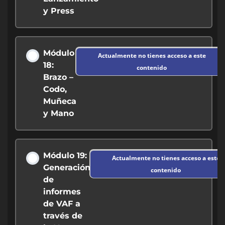
y Press
Módulo
Actualmente no tienes acceso a este
18:
contenido
Brazo –
Codo,
Muñeca
y Mano
Módulo 19:
Actualmente no tienes acceso a este
Generación
contenido
de
informes
de VAF a
través de