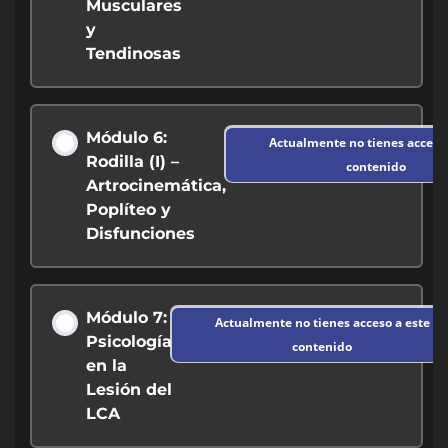
Musculares
y
Tendinosas
Módulo 6:
Actualmente no tienes acceso 
Rodilla (I) –
contenido
Artrocinemática,
Poplíteo y
Disfunciones
Módulo 7:
Actualmente no tienes acceso a este
Psicología
contenido
en la
Lesión del
LCA