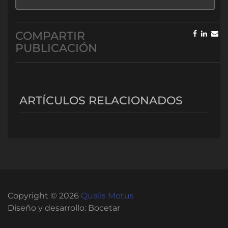
Materiales Auxiliares de Fuerza (II)
M9 – QFMTS – Cuestionario
COMPARTIR
M10 – Actividad Práctica
PUBLICACIÓN
M10 – QFMTS – Cuestionario
ARTÍCULOS RELACIONADOS
Copyright © 2026
Qualis Motus
Diseño y desarrollo:
Bocetar