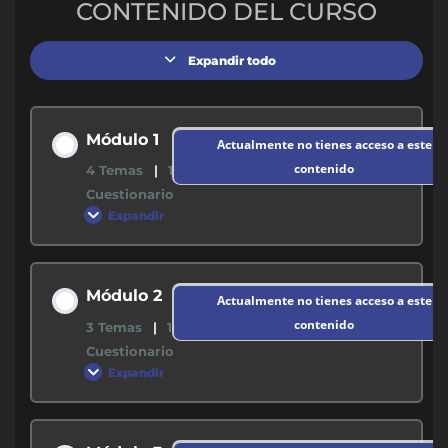
CONTENIDO DEL CURSO
Expandir todo
Módulo 1
Actualmente no tienes acceso a este
contenido
4 Temas
|
1
Cuestionario
Expandir
Contenido de la Modulo
Módulo 2
Actualmente no tienes acceso a este
0% COMPLETADO
0/4 pasos
contenido
3 Temas
|
1
Cuestionario
Expandir
M1 – Fundamentos del Entrenamiento
Personal (PDF)
Contenido de la Modulo