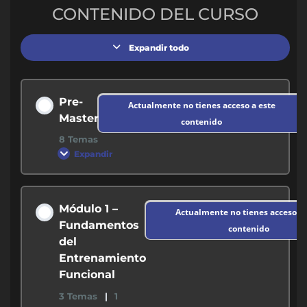
CONTENIDO DEL CURSO
Expandir todo
Pre-
Actualmente no tienes acceso a este
Master
contenido
8 Temas
Expandir
Contenido de la Modulo
Módulo 1 –
Actualmente no tienes acceso a 
0% COMPLETADO
0/8 pasos
Fundamentos
contenido
del
Entrenamiento
1. Vídeo presentación
Funcional
3 Temas
|
1