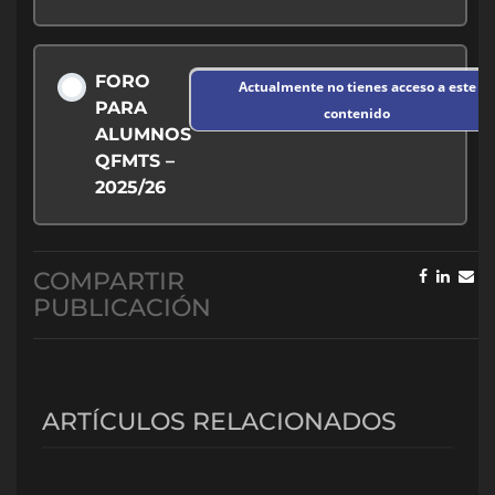
M15 – Sistema Métodos. Isometri, Excentric,
FORO
Actualmente no tienes acceso a este
Concentric (Video)
PARA
contenido
ALUMNOS
QFMTS –
M15 – Resumen Mod anterior (Video)
2025/26
M15 – Programación Metabólico (Video)
COMPARTIR
PUBLICACIÓN
M15 – Planificación, Periodización y
Programación de la Fuerza (PDF)
ARTÍCULOS RELACIONADOS