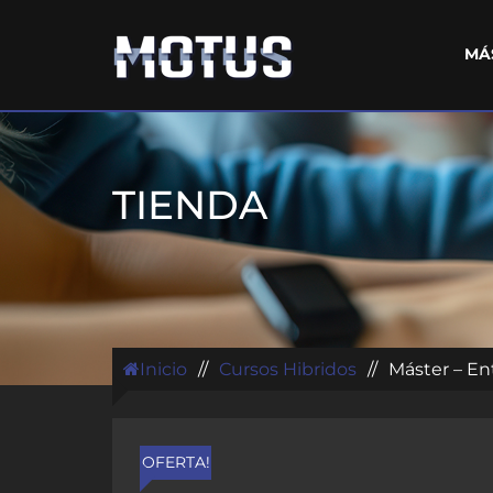
MÁ
TIENDA
Inicio
//
Cursos Hibridos
//
Máster – En
OFERTA!