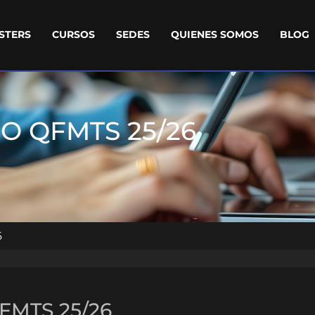
STERS
CURSOS
SEDES
QUIENES SOMOS
BLOG
O QFMTS 25/26
6
FMTS 25/26