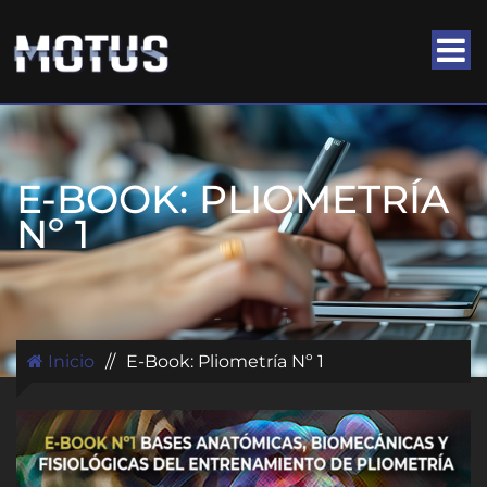
E-BOOK: PLIOMETRÍA
Nº 1
Inicio
//
E-Book: Pliometría Nº 1