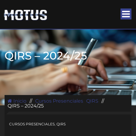
QIRS – 2024/25
Inicio
//
Cursos Presenciales
QIRS
//
QIRS – 2024/25
CURSOS PRESENCIALES
,
QIRS