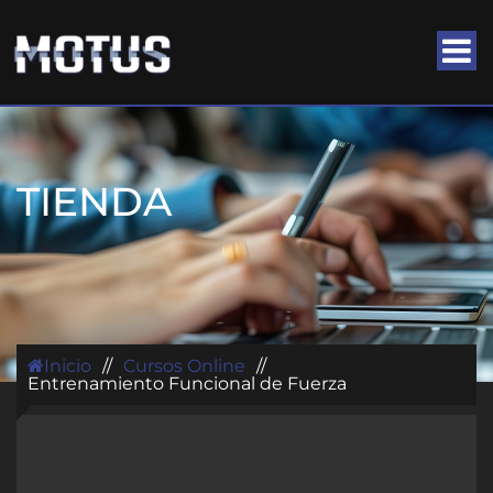
TIENDA
Inicio
//
Cursos Online
//
Entrenamiento Funcional de Fuerza